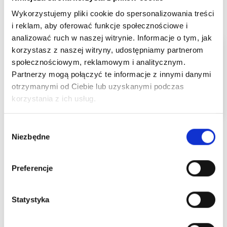
Wykorzystujemy pliki cookie do spersonalizowania treści
i reklam, aby oferować funkcje społecznościowe i
analizować ruch w naszej witrynie. Informacje o tym, jak
korzystasz z naszej witryny, udostępniamy partnerom
społecznościowym, reklamowym i analitycznym.
Partnerzy mogą połączyć te informacje z innymi danymi
otrzymanymi od Ciebie lub uzyskanymi podczas
korzystania z ich usług.
Wybór
Niezbędne
zgody
DLACZEGO MY?
Precyzyjna Inwestycja W
Preferencje
Przyszłość Twojego
Statystyka
Gospodarstwa