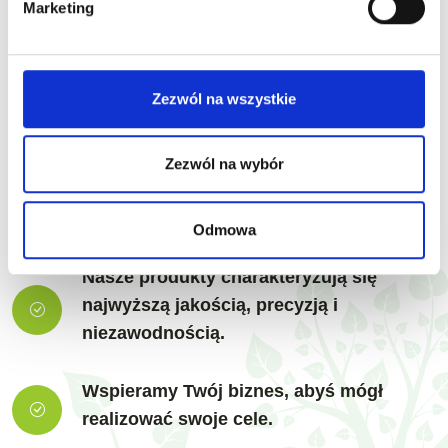
Marketing
Stawiamy na indywidualne podejście do
każdego klienta.
Zezwól na wszystkie
Oferujemy kompleksowe wsparcie na
każdym etapie zakupu – od analizy
Zezwól na wybór
potrzeb po wybór odpowiedniego
rozwiązania.
Odmowa
Nasze produkty charakteryzują się
najwyższą jakością, precyzją i
niezawodnością.
Wspieramy Twój biznes, abyś mógł
realizować swoje cele.