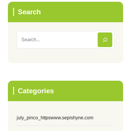
Search
Categories
july_pinco_httpswww.sepishyne.com