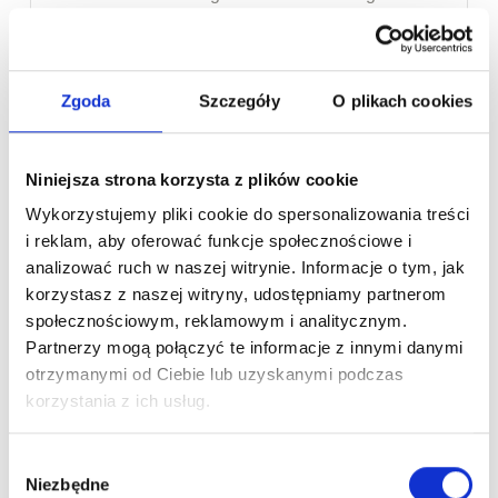
edecektir.
2026 ve İlerisi: Gelecek Senaryoları ve
Zgoda
Szczegóły
O plikach cookies
Teknik Çözümler
2026 ve ötesine yayıldıkça, online servislere
erişim zorluklarının bütünüyle sona
Niniejsza strona korzysta z plików cookie
ermeyeceği, aksine farklı biçimlerde
Wykorzystujemy pliki cookie do spersonalizowania treści
dönüşeceği öngörülebilir. Bilişimin
i reklam, aby oferować funkcje społecznościowe i
analizować ruch w naszej witrynie. Informacje o tym, jak
gelişmesiyle, ulaşım kısıtlama mekanizmaları
korzystasz z naszej witryny, udostępniamy partnerom
ve bunları geçme biçimleri daha sofistike hale
społecznościowym, reklamowym i analitycznym.
dönüşecektir. Bu „kovalamaca” oyununun
Partnerzy mogą połączyć te informacje z innymi danymi
gelecekteki hareketlerini anlamak, hem kişiler
otrzymanymi od Ciebie lub uzyskanymi podczas
hem de platform tedarikçileri için önemli bir yer
korzystania z ich usług.
tutar. Yarınlarda bizi nelerin bekleyebileceğini
ve bu zorluklara karşı nasıl uyanık
Wybór
Niezbędne
davranabileceğimizi irdeleyelim:
zgody