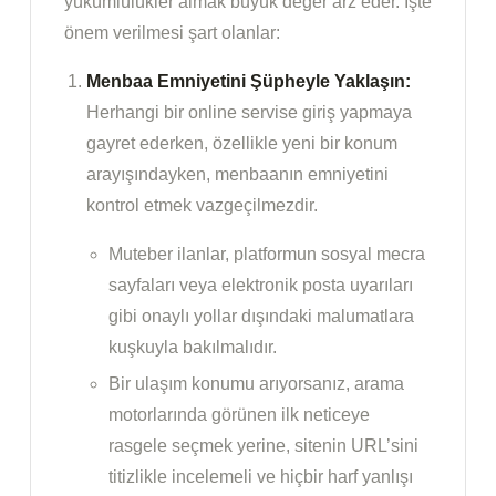
yükümlülükler almak büyük değer arz eder. İşte
önem verilmesi şart olanlar:
Menbaa Emniyetini Şüpheyle Yaklaşın:
Herhangi bir online servise giriş yapmaya
gayret ederken, özellikle yeni bir konum
arayışındayken, menbaanın emniyetini
kontrol etmek vazgeçilmezdir.
Muteber ilanlar, platformun sosyal mecra
sayfaları veya elektronik posta uyarıları
gibi onaylı yollar dışındaki malumatlara
kuşkuyla bakılmalıdır.
Bir ulaşım konumu arıyorsanız, arama
motorlarında görünen ilk neticeye
rasgele seçmek yerine, sitenin URL’sini
titizlikle incelemeli ve hiçbir harf yanlışı