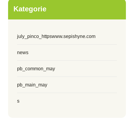
Kategorie
july_pinco_httpswww.sepishyne.com
news
pb_common_may
pb_main_may
s